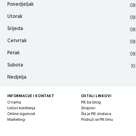
Ponedjeljak
08
Utorak
08
Srijeda
08
Cetvrtak
08
Petak
08
Subota
10
Nedjelja
INFORMACIJE I KONTAKT
OSTALI LINKOVI
O nama
PIK.ba blog
Uslovi korištenja
Shopovi
Online sigurnost
Šta je PIK dostava
Marketing
Pridruži se PIK timu