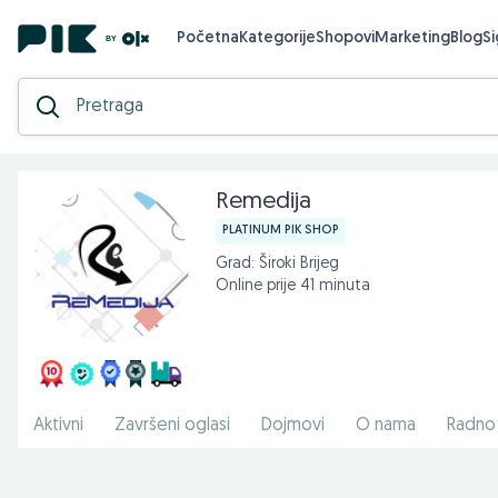
Početna
Kategorije
Shopovi
Marketing
Blog
S
Remedija
PLATINUM PIK SHOP
Grad: Široki Brijeg
Online prije 41 minuta
Aktivni
Završeni oglasi
Dojmovi
O nama
Radno