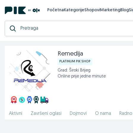
Početna
Kategorije
Shopovi
Marketing
Blog
S
Remedija
PLATINUM PIK SHOP
Grad: Široki Brijeg
Online prije jedne minute
Aktivni
Završeni oglasi
Dojmovi
O nama
Radno