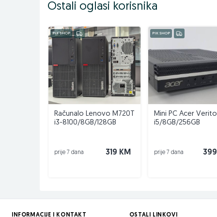
Ostali oglasi korisnika
PIK SHOP
PIK SHOP
Računalo Lenovo M720T
Mini PC Acer Verit
i3-8100/8GB/128GB
i5/8GB/256GB
319 KM
399
prije 7 dana
prije 7 dana
INFORMACIJE I KONTAKT
OSTALI LINKOVI