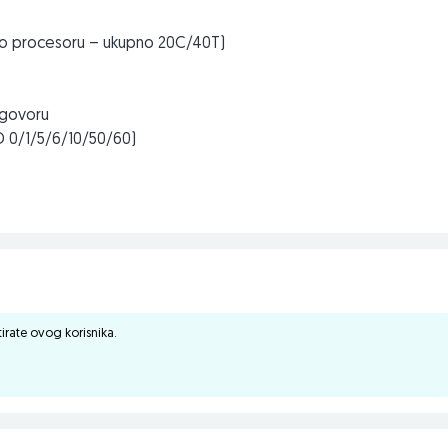
po procesoru – ukupno 20C/40T)
ogovoru
D 0/1/5/6/10/50/60)
er-V), baze podataka, file servere, backup sisteme i poslovne
kalnog računa
iH
ktirate ovog korisnika.