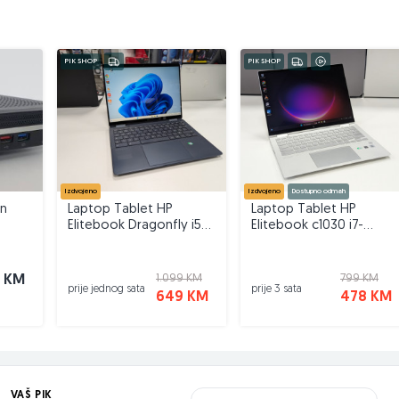
PIK SHOP
PIK SHOP
Izdvojeno
Izdvojeno
Dostupno odmah
on
Laptop Tablet HP
Laptop Tablet HP
Elitebook Dragonfly i5-
Elitebook c1030 i7-
1245U/16GB/512 GB 13,3"
10610U/16GB/128 GB SSD
13,3"
1.099 KM
799 KM
 KM
prije jednog sata
prije 3 sata
649 KM
478 KM
VAŠ PIK