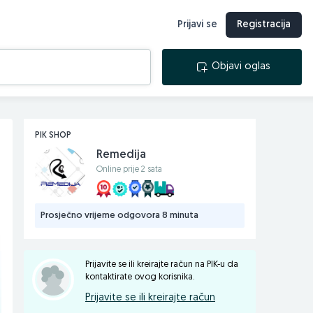
Prijavi se
Registracija
Objavi oglas
PIK SHOP
Remedija
Online prije 2 sata
Prosječno vrijeme odgovora 8 minuta
Prijavite se ili kreirajte račun na PIK-u da
kontaktirate ovog korisnika.
Prijavite se ili kreirajte račun