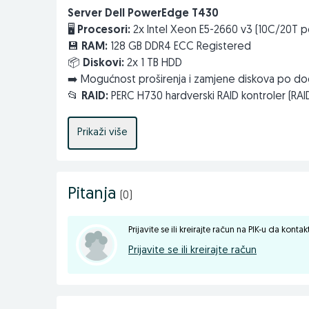
Server Dell PowerEdge T430
🖥️
Procesori:
2x Intel Xeon E5-2660 v3 (10C/20T 
💾
RAM:
128 GB DDR4 ECC Registered
📦
Diskovi:
2x 1 TB HDD
➡️ Mogućnost proširenja i zamjene diskova po d
📂
RAID:
PERC H730 hardverski RAID kontroler (RAI
🔌
Napajanje:
Redundantno 2x1100W
📐
Format:
Tower
Prikaži više
✅ Idealan za virtualizaciju (Proxmox, VMware, Hyp
aplikacije srednje i veće zahtjevnosti.
🛡️
Garancija:
6 mjeseci
Pitanja
📄
Mogućnost izdavanja fakture na firmu i fis
(0)
📦
Besplatna dostava brzom poštom diljem B
🔧
Server je testiran i spreman za rad.
Prijavite se ili kreirajte račun na PIK-u da konta
Prijavite se ili kreirajte račun