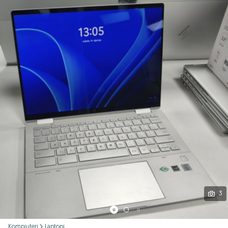
Podijeli
3
Kompjuteri
Laptopi