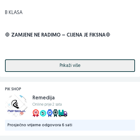
B KLASA
🛑
ZAMJENE NE RADIMO – CIJENA JE FIKSNA
🛑
💼
Lagani poslovni ultrabook s flip touchscreen
ekranom – idealan za rad, školu i multimediju!
Prikaži više
📌 Moderan dizajn, ekran osjetljiv na dodir i mogućnost
PIK SHOP
preklapanja u tablet – sve u jednom uređaju! Savršen za
Remedija
studente, predavače i korisnike u pokretu.
Online prije 2 sata
🔧
SPECIFIKACIJE:
Prosječno vrijeme odgovora 6 sati