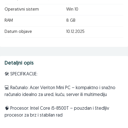
Operativni sistem
Win 10
RAM
8 GB
Datum objave
10.12.2025
Detaljni opis
🛠️ SPECIFIKACIJE:
💻 Računalo: Acer Veriton Mini PC – kompaktno i snažno
računalo idealno za ured, kuću, server ili multimediju
🧠 Procesor: Intel Core i5-8500T – pouzdan i štedljiv
procesor za brz i stabilan rad