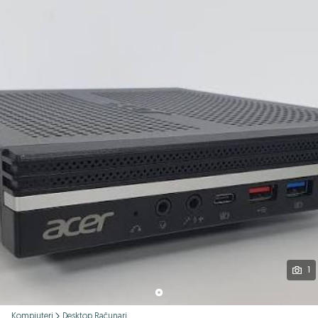
Podijeli
1
Kompjuteri
Desktop Računari